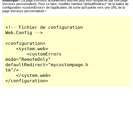
Remarques :
La page d'erreurs actuellement affichée peut être remplacée par une page
d'erreurs personnalisée. Pour ce faire, modifiez l'attribut "defaultRedirect" de la balise de
configuration <customErrors> de l'application, de sorte qu'il pointe vers une URL de la
page d'erreurs personnalisée !
<!-- Fichier de configuration 
Web.Config -->

<configuration>

    <system.web>

        <customErrors 
mode="RemoteOnly" 
defaultRedirect="mycustompage.h
tm"/>

    </system.web>

</configuration>