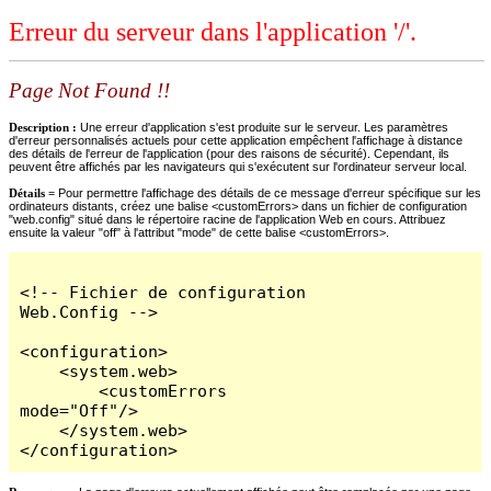
Erreur du serveur dans l'application '/'.
Page Not Found !!
Description :
Une erreur d'application s'est produite sur le serveur. Les paramètres
d'erreur personnalisés actuels pour cette application empêchent l'affichage à distance
des détails de l'erreur de l'application (pour des raisons de sécurité). Cependant, ils
peuvent être affichés par les navigateurs qui s'exécutent sur l'ordinateur serveur local.
Détails =
Pour permettre l'affichage des détails de ce message d'erreur spécifique sur les
ordinateurs distants, créez une balise <customErrors> dans un fichier de configuration
"web.config" situé dans le répertoire racine de l'application Web en cours. Attribuez
ensuite la valeur "off" à l'attribut "mode" de cette balise <customErrors>.
<!-- Fichier de configuration 
Web.Config -->

<configuration>

    <system.web>

        <customErrors 
mode="Off"/>

    </system.web>

</configuration>