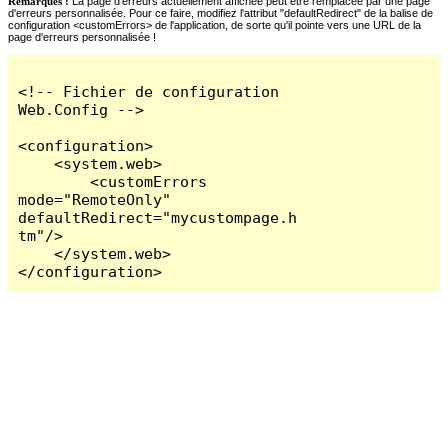
Remarques :
La page d'erreurs actuellement affichée peut être remplacée par une page
d'erreurs personnalisée. Pour ce faire, modifiez l'attribut "defaultRedirect" de la balise de
configuration <customErrors> de l'application, de sorte qu'il pointe vers une URL de la
page d'erreurs personnalisée !
<!-- Fichier de configuration 
Web.Config -->

<configuration>

    <system.web>

        <customErrors 
mode="RemoteOnly" 
defaultRedirect="mycustompage.h
tm"/>

    </system.web>

</configuration>