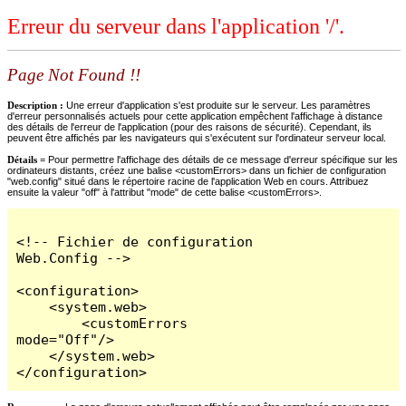
Erreur du serveur dans l'application '/'.
Page Not Found !!
Description :
Une erreur d'application s'est produite sur le serveur. Les paramètres
d'erreur personnalisés actuels pour cette application empêchent l'affichage à distance
des détails de l'erreur de l'application (pour des raisons de sécurité). Cependant, ils
peuvent être affichés par les navigateurs qui s'exécutent sur l'ordinateur serveur local.
Détails =
Pour permettre l'affichage des détails de ce message d'erreur spécifique sur les
ordinateurs distants, créez une balise <customErrors> dans un fichier de configuration
"web.config" situé dans le répertoire racine de l'application Web en cours. Attribuez
ensuite la valeur "off" à l'attribut "mode" de cette balise <customErrors>.
<!-- Fichier de configuration 
Web.Config -->

<configuration>

    <system.web>

        <customErrors 
mode="Off"/>

    </system.web>

</configuration>