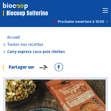
Biocoop Solferino
Prochaine ouverture à 10:00
Accueil
Toutes nos recettes
Curry express coco pois chiches
Partager sur