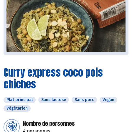
Curry express coco pois
chiches
Plat principal
Sans lactose
Sans porc
Vegan
Végétarien
Nombre de personnes
4 personnes