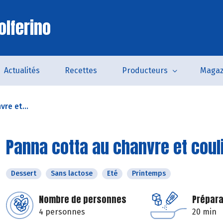
olferino
Actualités
Recettes
Producteurs
Magaz
re et...
Panna cotta au chanvre et couli
Dessert
Sans lactose
Eté
Printemps
Nombre de personnes
Prépara
4 personnes
20 min