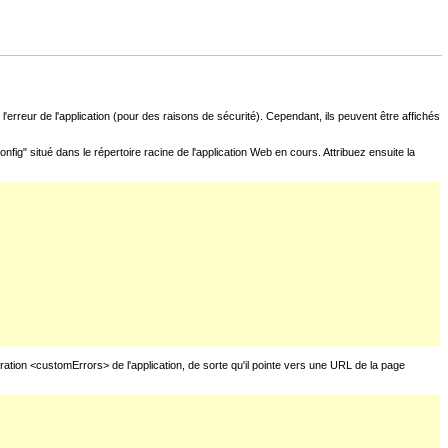
l'erreur de l'application (pour des raisons de sécurité). Cependant, ils peuvent être affichés
fig" situé dans le répertoire racine de l'application Web en cours. Attribuez ensuite la
uration <customErrors> de l'application, de sorte qu'il pointe vers une URL de la page