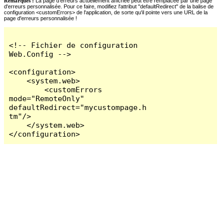
Remarques :
La page d'erreurs actuellement affichée peut être remplacée par une page
d'erreurs personnalisée. Pour ce faire, modifiez l'attribut "defaultRedirect" de la balise de
configuration <customErrors> de l'application, de sorte qu'il pointe vers une URL de la
page d'erreurs personnalisée !
<!-- Fichier de configuration 
Web.Config -->

<configuration>

    <system.web>

        <customErrors 
mode="RemoteOnly" 
defaultRedirect="mycustompage.h
tm"/>

    </system.web>

</configuration>