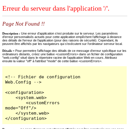
Erreur du serveur dans l'application '/'.
Page Not Found !!
Description :
Une erreur d'application s'est produite sur le serveur. Les paramètres
d'erreur personnalisés actuels pour cette application empêchent l'affichage à distance
des détails de l'erreur de l'application (pour des raisons de sécurité). Cependant, ils
peuvent être affichés par les navigateurs qui s'exécutent sur l'ordinateur serveur local.
Détails =
Pour permettre l'affichage des détails de ce message d'erreur spécifique sur les
ordinateurs distants, créez une balise <customErrors> dans un fichier de configuration
"web.config" situé dans le répertoire racine de l'application Web en cours. Attribuez
ensuite la valeur "off" à l'attribut "mode" de cette balise <customErrors>.
<!-- Fichier de configuration 
Web.Config -->

<configuration>

    <system.web>

        <customErrors 
mode="Off"/>

    </system.web>

</configuration>