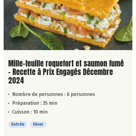
Lire la suite de la recette
Mille-feuille roquefort et saumon fumé
- Recette à Prix Engagés Décembre
2024
Nombre de personnes :
6 personnes
Préparation : 35 min
Cuisson : 10 min
Entrée
Hiver