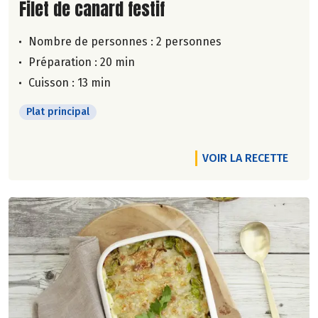
Lire la suite de la recette
Filet de canard festif
Nombre de personnes :
2 personnes
Préparation : 20 min
Cuisson : 13 min
Plat principal
VOIR LA RECETTE