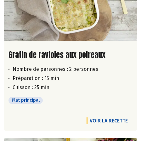
Lire la suite de la recette
Gratin de ravioles aux poireaux
Nombre de personnes :
2 personnes
Préparation : 15 min
Cuisson : 25 min
Plat principal
VOIR LA RECETTE